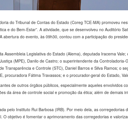
oria do Tribunal de Contas do Estado (Coreg TCE-MA) promoveu nesta t
ica e do Bem-Estar”. A atividade, que se desenvolveu no Auditório Sat
o. A abertura do evento, às 09h30, contou com a participação do presi
ssembleia Legislativa do Estado (Alema), deputada Iracema Vale; o 
 Justiça (MPE), Danilo de Castro; o superintendente da Controladori
 de Transparência e Controle (STC), Daniel Barros e Silva Ramos; o s
E, procuradora Fátima Travassos; e o procurador-geral do Estado, Va
tantes de outros órgãos públicos, especialmente aqueles envolvidos 
ões da área de controle social e promoção da ética; além de demais i
da pelo Instituto Rui Barbosa (IRB). Por meio dela, as corregedorias 
nal. O objetivo é fomentar o aprimoramento das corregedorias e valoriz