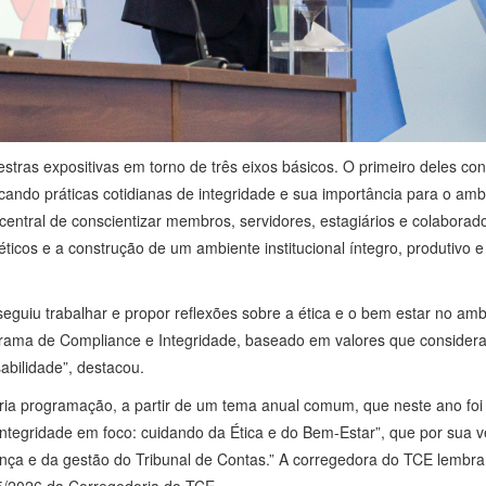
ras expositivas em torno de três eixos básicos. O primeiro deles co
do práticas cotidianas de integridade e sua importância para o ambie
 central de conscientizar membros, servidores, estagiários e colabora
éticos e a construção de um ambiente institucional íntegro, produtivo 
seguiu trabalhar e propor reflexões sobre a ética e o bem estar no am
grama de Compliance e Integridade, baseado em valores que consider
sabilidade”, destacou.
pria programação, a partir de um tema anual comum, que neste ano fo
tegridade em foco: cuidando da Ética e do Bem-Estar”, que por sua v
nça e da gestão do Tribunal de Contas.” A corregedora do TCE lembra
/2026 da Corregedoria do TCE.