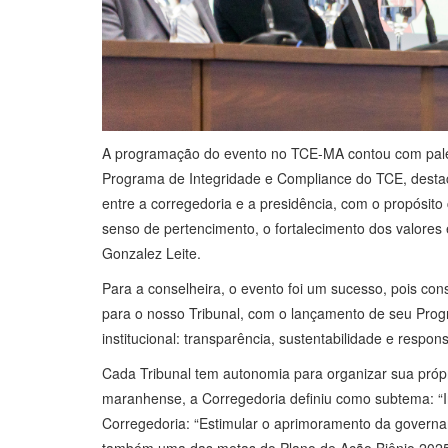
A programação do evento no TCE-MA contou com palest
Programa de Integridade e Compliance do TCE, destacan
entre a corregedoria e a presidência, com o propósito
senso de pertencimento, o fortalecimento dos valores 
Gonzalez Leite.
Para a conselheira, o evento foi um sucesso, pois con
para o nosso Tribunal, com o lançamento de seu Pro
institucional: transparência, sustentabilidade e respon
Cada Tribunal tem autonomia para organizar sua pró
maranhense, a Corregedoria definiu como subtema: “In
Corregedoria: “Estimular o aprimoramento da governa
também uma das metas do Plano de Ação Biênio 2025