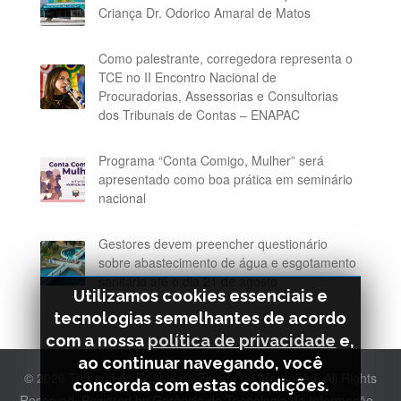
Criança Dr. Odorico Amaral de Matos
Como palestrante, corregedora representa o
TCE no II Encontro Nacional de
Procuradorias, Assessorias e Consultorias
dos Tribunais de Contas – ENAPAC
Programa “Conta Comigo, Mulher” será
apresentado como boa prática em seminário
nacional
Gestores devem preencher questionário
sobre abastecimento de água e esgotamento
sanitário até o dia 21 de agosto
Utilizamos cookies essenciais e
tecnologias semelhantes de acordo
com a nossa
política de privacidade
e,
ao continuar navegando, você
© 2026 Tribunal de Contas do Estado do Maranhão. All Rights
concorda com estas condições.
Reserved. Powered by Gerência de Tecnologia da Informação -