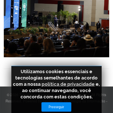
Utilizamos cookies essenciais e
tecnologias semelhantes de acordo
com a nossa
política de privacidade
e,
ao continuar navegando, você
© 2026 Tribunal de Contas do Estado do Maranhão. All Rights
concorda com estas condições.
Reserved. Powered by Gerência de Tecnologia da Informação -
GETEC
Prosseguir