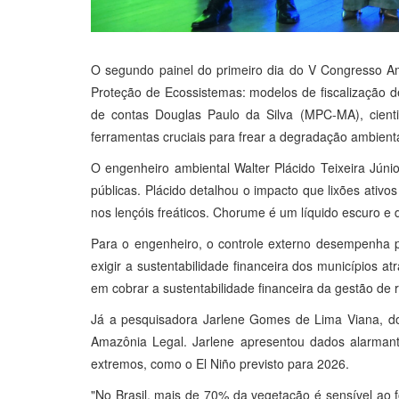
O segundo painel do primeiro dia do V Congresso Am
Proteção de Ecossistemas: modelos de fiscalização 
de contas Douglas Paulo da Silva (MPC-MA), cientis
ferramentas cruciais para frear a degradação ambient
O engenheiro ambiental Walter Plácido Teixeira Júnio
públicas. Plácido detalhou o impacto que lixões ati
nos lençóis freáticos. Chorume é um líquido escuro e 
Para o engenheiro, o controle externo desempenha p
exigir a sustentabilidade financeira dos municípios 
em cobrar a sustentabilidade financeira da gestão de 
Já a pesquisadora Jarlene Gomes de Lima Viana, do 
Amazônia Legal. Jarlene apresentou dados alarmant
extremos, como o El Niño previsto para 2026.
"No Brasil, mais de 70% da vegetação é sensível ao f