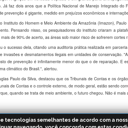
. Já faz dois anos que a Política Nacional de Manejo Integrado do F
 de prevenção é gigante, medido em prejuízos econômicos e internaçõ
do Instituto do Homem e Meio Ambiente da Amazônia (Imazon), Paul
o. Pensando nisso, os pesquisadores do instituto criaram a platafor
om mais de 90% de acerto, as áreas sob maior risco de sofrerem cortes 
u o sucesso dela, citando uma auditoria prática realizada em parceria
de invasões e desmatamentos ilegais em unidades de conservação. "A d
sto de prevenção é infinitamente menor do que o de reparação. E 
 climático do Brasil.", alertou.
ouglas Paulo da Silva, destacou que os Tribunais de Contas e os órg
ribunais de Contas e o controle externo, de modo geral, estão sendo 
ue, quando se trata de meio ambiente, o futuro chegou. Não é mais al
s e tecnologias semelhantes de acordo com a nos
inuar navegando, você concorda com estas condi