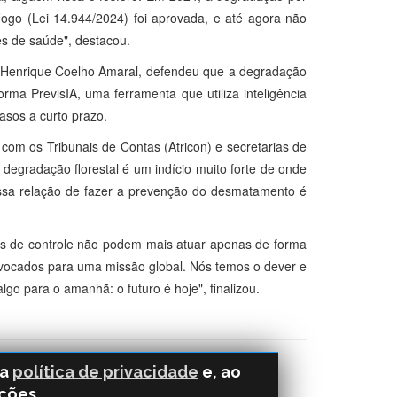
ogo (Lei 14.944/2024) foi aprovada, e até agora não
es de saúde", destacou.
o Henrique Coelho Amaral, defendeu que a degradação
ma PrevisIA, uma ferramenta que utiliza inteligência
rasos a curto prazo.
 com os Tribunais de Contas (Atricon) e secretarias de
egradação florestal é um indício muito forte de onde
essa relação de fazer a prevenção do desmatamento é
ãos de controle não podem mais atuar apenas de forma
convocados para uma missão global. Nós temos o dever e
go para o amanhã: o futuro é hoje", finalizou.
sa
política de privacidade
e, ao
ções.