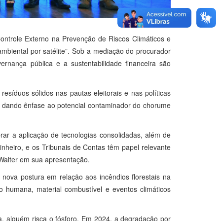
ontrole Externo na Prevenção de Riscos Climáticos e
biental por satélite”. Sob a mediação do procurador
ernança pública e a sustentabilidade financeira são
esíduos sólidos nas pautas eleitorais e nas políticas
e, dando ênfase ao potencial contaminador do chorume
ar a aplicação de tecnologias consolidadas, além de
inheiro, e os Tribunais de Contas têm papel relevante
u Walter em sua apresentação.
nova postura em relação aos incêndios florestais na
 humana, material combustível e eventos climáticos
ca, alguém risca o fósforo. Em 2024, a degradação por