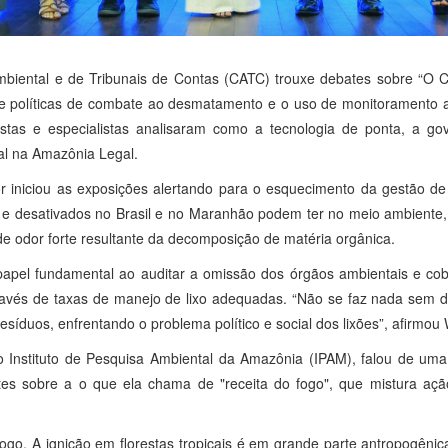
biental e de Tribunais de Contas (CATC) trouxe debates sobre “O C
de políticas de combate ao desmatamento e o uso de monitoramento am
tas e especialistas analisaram como a tecnologia de ponta, a gov
al na Amazônia Legal.
r iniciou as exposições alertando para o esquecimento da gestão de r
vos e desativados no Brasil e no Maranhão podem ter no meio ambient
de odor forte resultante da decomposição de matéria orgânica.
apel fundamental ao auditar a omissão dos órgãos ambientais e cobr
através de taxas de manejo de lixo adequadas. “Não se faz nada sem d
resíduos, enfrentando o problema político e social dos lixões”, afirmo
Instituto de Pesquisa Ambiental da Amazônia (IPAM), falou de uma 
es sobre a o que ela chama de "receita do fogo", que mistura ação
ogo. A ignição em florestas tropicais é em grande parte antropogêni