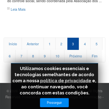
do controle social, sendo coordenada pela Associação dos ...
Leia Mais
Início
Anterior
1
2
3
4
5
6
7
8
9
10
Próximo
Fim
Utilizamos cookies essenciais e
tecnologias semelhantes de acordo
com a nossa
política de privacidade
e,
ao continuar navegando, você
© 2026 Tribunal de Contas do Estado do Maranhão. All Rights
concorda com estas condições.
Reserved. Powered by Gerência de Tecnologia da Informação -
GETEC
Prosseguir